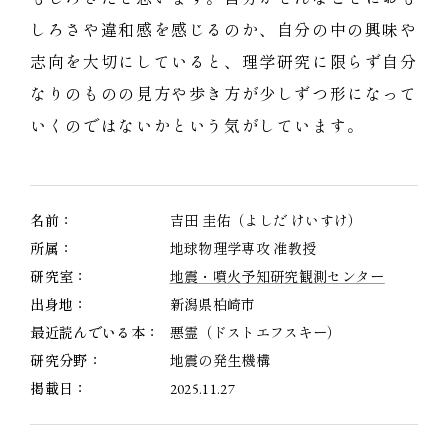
しろさや違和感を感じるのか、自分の中の興味や
志向を大切にしていると、理学研究に限らず自分
なりのものの見方や歩き方が少しずつ形になって
いくのではないかという気がしています。
名前：
吉田 圭佑（よしだ けいすけ）
所属：
地球物理学専攻 准教授
研究室：
地震・噴火予知研究観測センター
出身地：
新潟県柏崎市
最近読んでいる本：
悪霊（ドストエフスキー）
研究分野：
地震の発生機構
掲載日：
2025.11.27