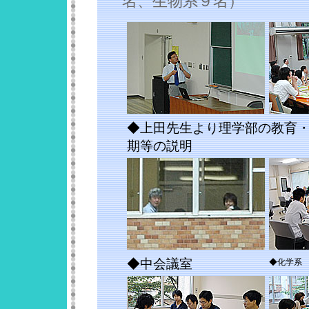
名、生物系９名）
◆上田先生より理学部の教育・
期等の説明
◆中会議室
◆化学系