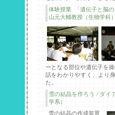
体験授業 「遺伝子と脳
山元大輔教授（生物学科
ーとなる部位や遺伝子を操
話をわかりやすく、より
た。
雪の結晶を作ろう / ダ
学系）
雪の結晶の作成装置