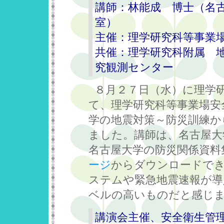
講師：林能成 博士（名
室）
主催：理学研究科等事業
共催：理学研究科附属 
究観測センター
８月２７日（水）に理学研
て、理学研究科等事業場安
学の地震対策～防災訓練か
ました。講師は、名古屋大
名古屋大学の防災関係資料
ージ
からダウンロードでき
ステムや緊急地震速報が導
ベルの高いものだと感じ
講演会主催、安全衛生管理