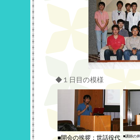
◆１日目の模様
■講師の
■開会の挨拶：世話役代