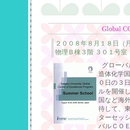
Global C
２００８年８月１８日（
物理Ｂ棟３階 ３０１号室
グローバ
造体化学
０日の３
ルを開催
国など海
待して、
ターセッ
バルＣＯ