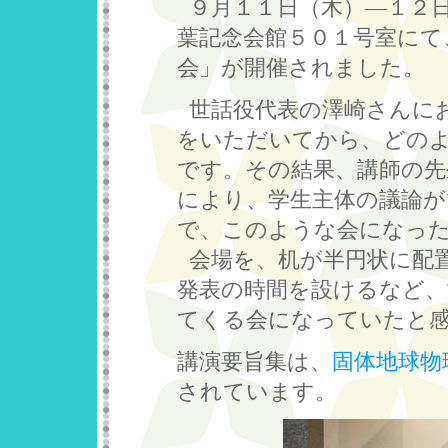
９月１１日（木）—１２
葉記念会館５０１号室にて
会」が開催されました。
世話役代表の澤崎さんに
をいただいてから、どの
です。その結果、講師の先
により、学生主体の議論
で、このような会になっ
会場を、机が半円状に配
発表の時間を設けるなど、
てくる会になっていたと
講演要旨集は、
固体地球物
されています。