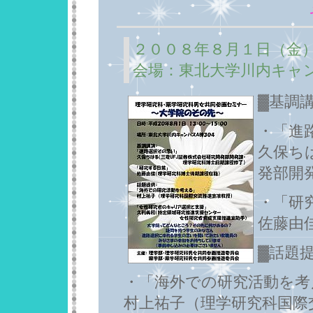
２００８年８月１日（金
会場：東北大学川内キャ
▓基調
・「進
久保ち
発部開
・「研
佐藤由
▓話題
・「海外での研究活動を考
村上祐子（理学研究科国際