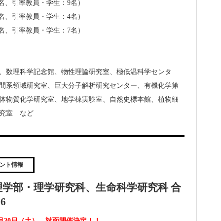
名、引率教員・学生：9名）
名、引率教員・学生：4名）
0名、引率教員・学生：7名）
、数理科学記念館、物性理論研究室、極低温科学センタ
間系領域研究室、巨大分子解析研究センター、有機化学第
体物質化学研究室、地学棟実験室、自然史標本館、植物細
究室 など
ント情報
学部・理学研究科、生命科学研究科 合
6
年5月30日（土） 対面開催決定！！