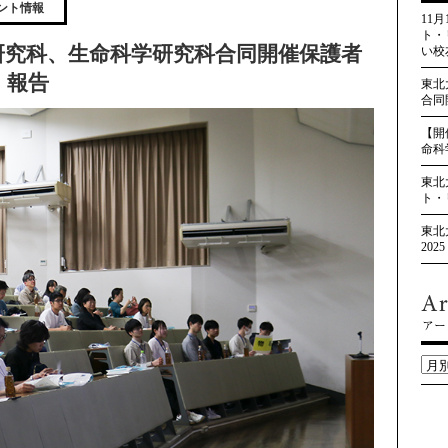
ント情報
11
ト・
研究科、生命科学研究科合同開催保護者
い校
）報告
東北
合同
【開
命科
東北
ト・
東北
20