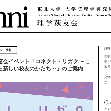
理
ント情報
理学
 同窓会イベント「コネクト・リガク ～こ
部・
教授
た新しい校友のかたち～」のご案内
し、
交流
す。