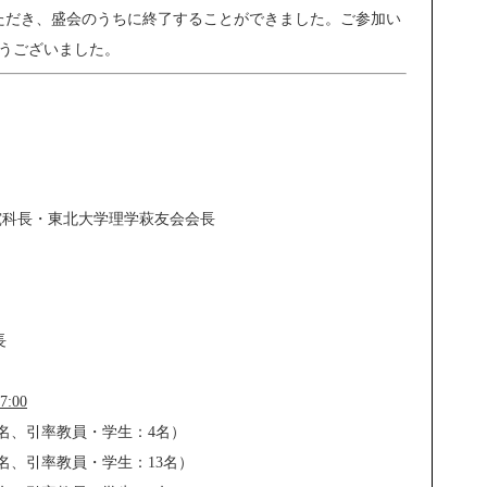
いただき、盛会のうちに終了することができました。ご参加い
うございました。
科長・東北大学理学萩友会会長
長
:00
名、引率教員・学生：4名）
名、引率教員・学生：13名）