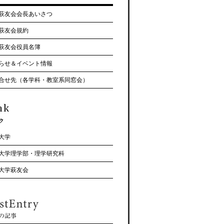
萩友会会長あいさつ
萩友会規約
萩友会役員名簿
らせ＆イベント情報
合せ先（各学科・教室系同窓会）
大学
大学理学部・理学研究科
大学萩友会