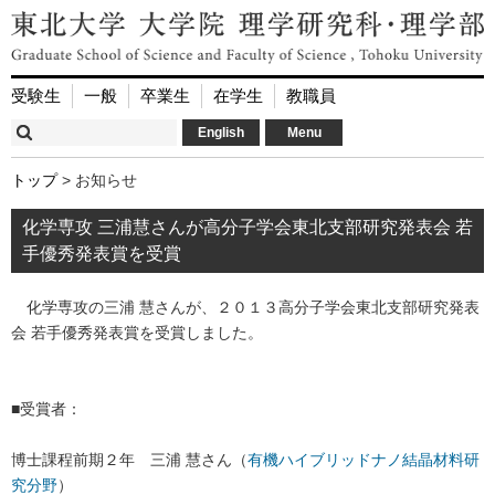
受験生
一般
卒業生
在学生
教職員
English
Menu
トップ
> お知らせ
化学専攻 三浦慧さんが高分子学会東北支部研究発表会 若
手優秀発表賞を受賞
化学専攻の三浦 慧さんが、２０１３高分子学会東北支部研究発表
会 若手優秀発表賞を受賞しました。
■受賞者：
博士課程前期２年 三浦 慧さん（
有機ハイブリッドナノ結晶材料研
究分野
）