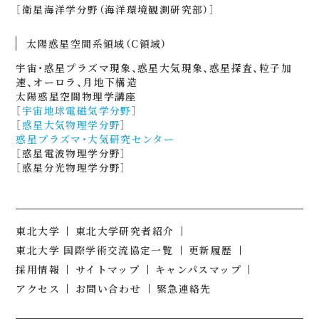
［衛星海洋学分野（海洋環境観測研究部）］
太陽惑星空間系領域（C領域）
宇宙・惑星プラズマ現象、惑星大気現象、惑星探査、粒子加
速、オーロラ、月地下構造
太陽惑星空間物理学講座
［
宇宙地球電磁気学分野
］
［
惑星大気物理学分野
］
惑星プラズマ・大気研究センター
［惑星電波物理学分野］
［惑星分光物理学分野］
東北大学
東北大学研究者紹介
東北大学 国際学術交流協定一覧
更新履歴
採用情報
サイトマップ
キャンパスマップ
アクセス
お問い合わせ
緊急連絡先