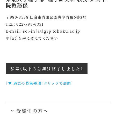
院教務係
〒
980-8578
仙台市青葉区荒巻字青葉6番3号
TEL
:
022-795-6351
E-mail: sci-in［at］grp.tohoku.ac.jp
＊［at］を＠に変えてください
参考（以下の募集は終了しました）
［▼ 過去の募集要項：クリックで展開］
受験生の方へ