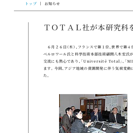
トップ
お知らせ
ＴＯＴＡＬ社が本研究科
６月２６日（木）、フランスで第１位、世界で第４
ベルロワール氏と科学技術本部技術顧問八木宏氏
交流にも熱心であり、「Université Total」、
ます。今回、アジア地域の資源開発に伴う気候変動
た。