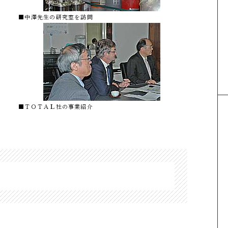
■中澤先生の研究室を訪問
■ＴＯＴＡＬ社の事業紹介