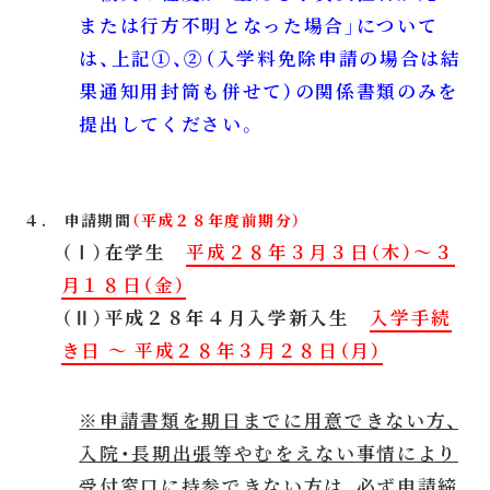
または行方不明となった場合」について
は、上記①、②（入学料免除申請の場合は結
果通知用封筒も併せて）の関係書類のみを
提出してください。
４. 申請期間
（平成２８年度前期分）
（Ⅰ）在学生
平成２８年３月３日（木）～３
月１８日（金）
（Ⅱ）平成２８年４月入学新入生
入学手続
き日 ～ 平成２８年３月２８日（月）
※申請書類を期日までに用意できない方、
入院・長期出張等やむをえない事情により
受付窓口に持参できない方は、必ず申請締