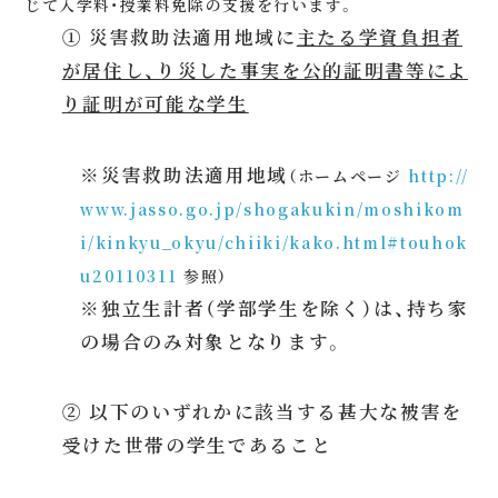
じて入学料・授業料免除の支援を行います。
① 災害救助法適用地域に
主たる学資負担者
が居住し、り災した事実を公的証明書等によ
り証明が可能な学生
※災害救助法適用地域
（ホームページ
http://
www.jasso.go.jp/shogakukin/moshikom
i/kinkyu_okyu/chiiki/kako.html#touhok
u20110311
参照）
※独立生計者（学部学生を除く）は、持ち家
の場合のみ対象となります。
② 以下のいずれかに該当する甚大な被害を
受けた世帯の学生であること