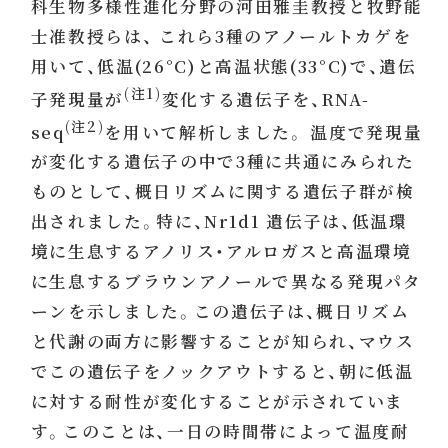
科生物多様性進化分野の河田雅圭教授と牧野能
士准教授らは、 これら3種のアノールトカゲを
用いて、低温(26°C)と高温状態(33°C)で、遺伝
(注1)
子発現量が
変化する遺伝子を、RNA-
(注2)
seq
を用いて解析しました。 温度で発現量
が変化する遺伝子の中で3種に共通にみられた
ものとして、概日リズムに関する遺伝子群が検
出されました。特に、Nr1d1 遺伝子は、低温環
境に生息するアノリス・アルロガスと高温環境
に生息するブラウンアノールで異なる発現パタ
ーンを示しました。この遺伝子は、概日リズム
と代謝の両方に影響することが知られ、マウス
でこの遺伝子をノックアウトすると、朝に低温
に対する耐性が変化することが示されていま
す。このことは、一日の時間帯によって温度耐