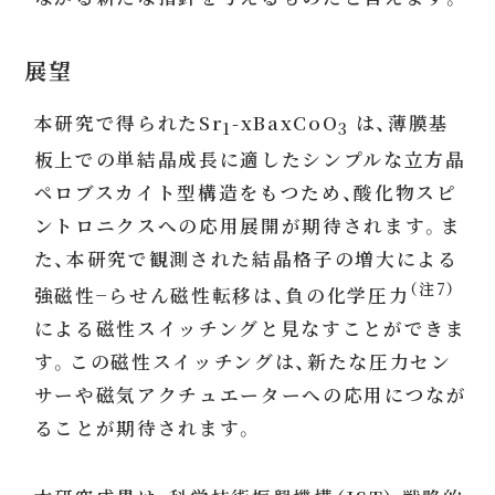
展望
本研究で得られたSr
-xBaxCoO
は、薄膜基
1
3
板上での単結晶成長に適したシンプルな立方晶
ペロブスカイト型構造をもつため、酸化物スピ
ントロニクスへの応用展開が期待されます。ま
た、本研究で観測された結晶格子の増大による
（注7）
強磁性−らせん磁性転移は、負の化学圧力
による磁性スイッチングと見なすことができま
す。この磁性スイッチングは、新たな圧力セン
サーや磁気アクチュエーターへの応用につなが
ることが期待されます。