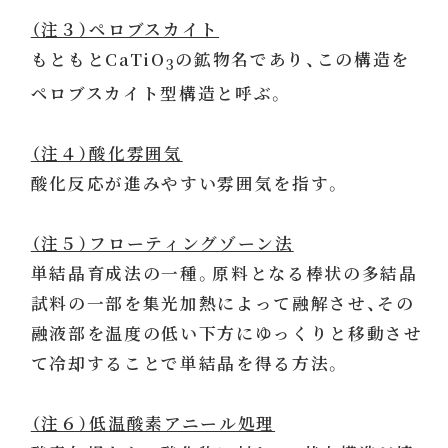
（注３）ペロブスカイト
もともとCaTiO
の鉱物名であり、この構造を
3
ペロブスカイト型構造と呼ぶ。
（注４）酸化雰囲気
酸化反応が進みやすい雰囲気を指す。
（注５）フローティングゾーン法
単結晶育成法の一種。原料となる棒状の多結晶
試料の一部を集光加熱によって融解させ、その
融液部を温度の低い下方にゆっくりと移動させ
て冷却することで単結晶を得る方法。
（注６）低温酸素アニール処理