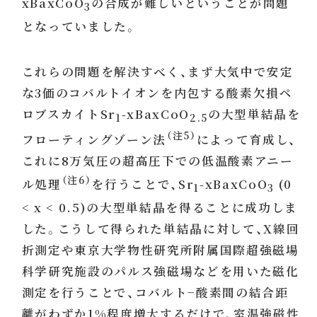
xBaxCoO
の合成が難しいということが問題
3
となっていました。
これらの問題を解決すべく、まず大気中で安定
な3価のコバルトイオンを内包する酸素欠損ペ
ロブスカイトSr
-xBaxCoO
の大型単結晶を
1
2.5
（注5）
フローティングゾーン法
によって育成し、
これに8万気圧の超高圧下での低温酸素アニー
（注6）
ル処理
を行うことで、Sr
-xBaxCoO
(0
1
3
< x < 0.5)の大型単結晶を得ることに成功しま
した。こうして得られた単結晶に対して、X線回
折測定や東京大学物性研究所附属国際超強磁場
科学研究施設のパルス強磁場などを用いた磁化
測定を行うことで、コバルト−酸素間の結合距
離がわずか1%程度増大するだけで、室温強磁性