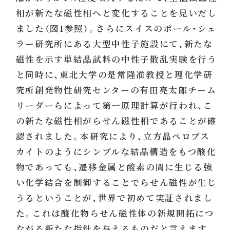
相が新たな磁性相へと変化することを見いだし
ました（図1参照）。さらにスイスのポール・シェ
ラー研究所にある大型中性子施設にて、新たな
磁性を示す単結晶試料の中性子散乱実験を行う
と同時に、東北大学の是常隆准教授と理化学研
究所創発物性研究センターの有田亮太郎チーム
リーダーらによって第一原理計算が行われ、こ
の新たな磁性相がらせん磁性相であることが確
認されました。本研究により、立方晶ペロブス
カイトのようにシンプルな結晶構造をもつ酸化
物であっても、遷移金属と酸素の間に生じる強
い化学結合を制御することでらせん磁性が生じ
うるということが、世界で初めて実証されまし
た。これは酸化物らせん磁性体の新規開拓につ
ながる新たな指針を与えるものだと言えます。