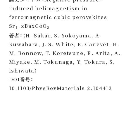
induced helimagnetism in
ferromagnetic cubic perovskites
Sr
−xBaxCoO
1
3
著者：（H. Sakai, S. Yokoyama, A.
Kuwabara, J. S. White, E. Canevet, H.
M. Ronnow, T. Koretsune, R. Arita, A.
Miyake, M. Tokunaga, Y. Tokura, S.
Ishiwata）
DOI番号：
10.1103/PhysRevMaterials.2.104412