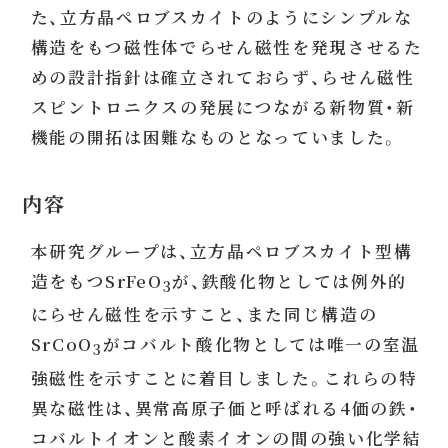
た、立方晶ペロブスカイトのようにシンプルな
構造をもつ磁性体でらせん磁性を発現させるた
めの設計指針は確立されておらず、らせん磁性
スピントロニクスの発展につながる新物質・新
機能の開拓は困難なものとなっていました。
内容
本研究グループは、立方晶ペロブスカイト型構
造をもつSrFeO
が、鉄酸化物としては例外的
3
にらせん磁性を示すこと、また同じ構造の
SrCoO
がコバルト酸化物としては唯一の室温
3
強磁性を示すことに着目しました。これらの特
異な磁性は、異常高原子価と呼ばれる4価の鉄・
コバルトイオンと酸素イオンの間の強い化学結