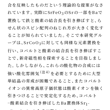
合を反映したものだという理論的な提案がなさ
れています。実際にSrFeO
のSrの一部をBaで
3
置換して鉄と酸素の結合長を引き伸ばすと、ら
せん状のスピン配列のねじれ方が大きく変化す
ることが知られていました。そこで本研究グル
ープは、SrCoO
に対しても同様な元素置換を
3
行い、コバルトと酸素の結合長を引き伸ばすこ
とで、新奇磁性相を探索することを目指しまし
た。しかしながら、これらの酸化物の合成には
（注4）
強い酸化雰囲気
を必要とするために大型
単結晶の育成が困難であること、またコバルト
イオンの異常高原子価状態は酸素イオンを強く
引きつけることで安定化するため、コバルト
−酸素結合を引き伸ばしたBa置換体Sr
-
1