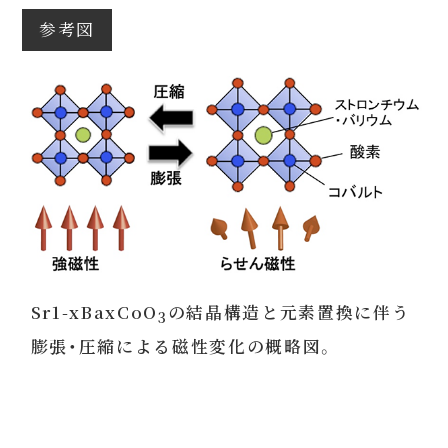
参考図
Sr1-xBaxCoO
の結晶構造と元素置換に伴う
3
膨張・圧縮による磁性変化の概略図。