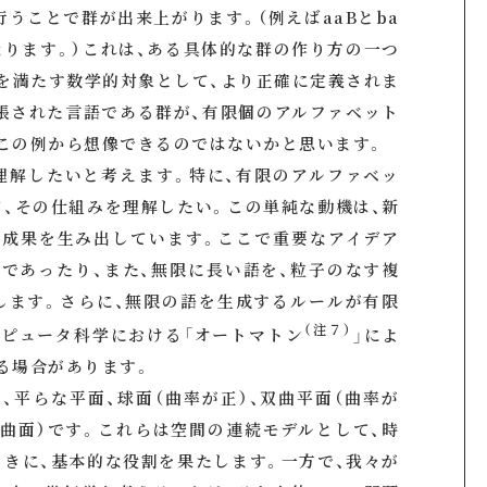
行うことで群が出来上がります。（例えばaaBとba
となります。）これは、ある具体的な群の作り方の一つ
を満たす数学的対象として、より正確に定義されま
張された言語である群が、有限個のアルファベット
この例から想像できるのではないかと思います。
理解したいと考えます。特に、有限のアルファベッ
、その仕組みを理解したい。この単純な動機は、新
る成果を生み出しています。ここで重要なアイデア
であったり、また、無限に長い語を、粒子のなす複
します。さらに、無限の語を生成するルールが有限
（注７）
ンピュータ科学における「オートマトン
」によ
る場合があります。
、平らな平面、球面（曲率が正）、双曲平面（曲率が
曲面）です。これらは空間の連続モデルとして、時
きに、基本的な役割を果たします。一方で、我々が