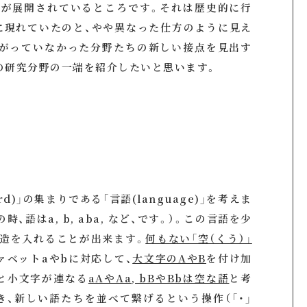
究が展開されているところです。それは歴史的に行
に現れていたのと、やや異なった仕方のように見え
ながっていなかった分野たちの新しい接点を見出す
の研究分野の一端を紹介したいと思います。
)」の集まりである「言語(language)」を考えま
、語はa, b, aba, など、です。）。この言語を少
造を入れることが出来ます。
何もない「空（くう）」
ァベットaやbに対応して、
大文字のAやB
を付け加
と小文字が連なる
aAやAa, bBやBbは空な語
と考
き、新しい語たちを並べて繋げるという操作（「・」