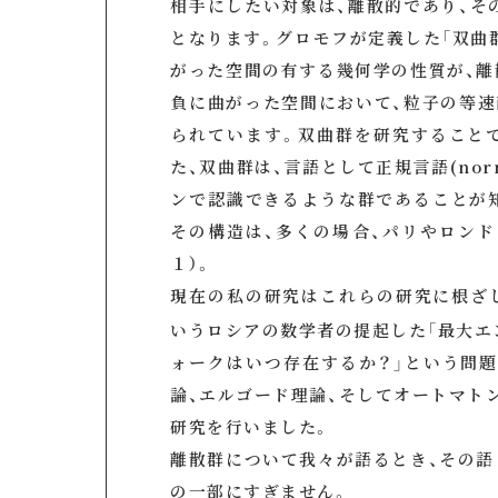
相手にしたい対象は、離散的であり、そ
となります。グロモフが定義した「双曲
がった空間の有する幾何学の性質が、離
負に曲がった空間において、粒子の等速
られています。双曲群を研究すること
た、双曲群は、言語として正規言語(norm
ンで認識できるような群であることが知
その構造は、多くの場合、パリやロンド
１）。
現在の私の研究はこれらの研究に根ざ
いうロシアの数学者の提起した「最大エ
ォークはいつ存在するか？」という問題
論、エルゴード理論、そしてオートマト
研究を行いました。
離散群について我々が語るとき、その語
の一部にすぎません。