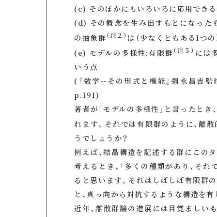
(c) そのほかにもいろいろに応用でき
(d) その概念を生み出すもとになっ
（注２）
の抽象群
は（少なくともある1つの
（注５）
(e) モデルの多様性:有限群
には
いう点
(『数学--その形式と機能』彌永昌吉監
p.191)
著者が「モデルの多様性」と言ったとき
れます。それでは有限群のように、離散
うでしょうか？
例えば、結晶構造を記述する群にこのタ
考えるとき、「多くの種類があり、それ
ると思います。それはしばしば有限群の
と、真っ向から対抗するような構造を有
近年、離散群論の進展には目覚ましい