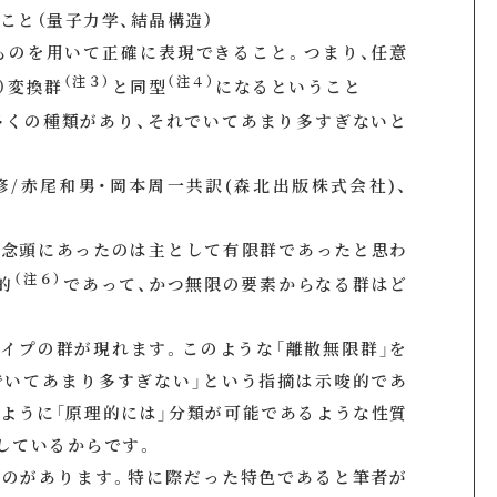
ること（量子力学、結晶構造）
たものを用いて正確に表現できること。つまり、任意
（注３）
（注４）
）変換群
と同型
になるということ
多くの種類があり、それでいてあまり多すぎないと
修/赤尾和男・岡本周一共訳(森北出版株式会社)、
、念頭にあったのは主として有限群であったと思わ
（注６）
的
であって、かつ無限の要素からなる群はど
イプの群が現れます。このような「離散無限群」を
でいてあまり多すぎない」という指摘は示唆的であ
ように「原理的には」分類が可能であるような性質
しているからです。
ものがあります。特に際だった特色であると筆者が