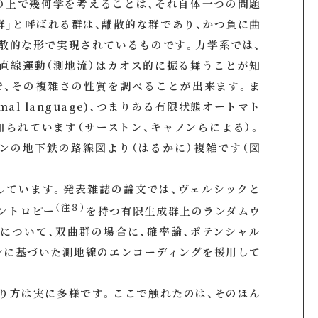
の上で幾何学を考えることは、それ自体一つの問題
群」と呼ばれる群は、離散的な群であり、かつ負に曲
散的な形で実現されているものです。力学系では、
直線運動（測地流）はカオス的に振る舞うことが知
で、その複雑さの性質を調べることが出来ます。ま
al language)、つまりある有限状態オートマト
られています（サーストン、キャノンらによる）。
ンの地下鉄の路線図より（はるかに）複雑です（図
しています。発表雑誌の論文では、ヴェルシックと
（注８）
ントロピー
を持つ有限生成群上のランダムウ
について、双曲群の場合に、確率論、ポテンシャル
ンに基づいた測地線のエンコーディングを援用して
り方は実に多様です。ここで触れたのは、そのほん