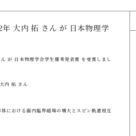
年 大内 拓 さん が 日本物理学
さん が 日本物理学会学生優秀発表賞 を受賞しまし
大内 拓 さん
導体における面内臨界磁場の増大とスピン軌道相互