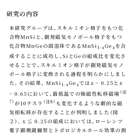
研究の内容
本研究グループは、スキルミオン格子をもつ化
合物MnSiと、創発磁気モノポール格子をもつ
化合物MnGeの固溶体であるMnSi
Ge
を合
1-
x
x
成することに成功し、SiとGeの組成比を変化さ
せることで、スキルミオン格子が創発磁気モノ
ポール格子に変換される過程を明らかにしまし
た。その結果、 MnSi
Ge
では
x
~ 0.25と
x
1-
x
x
（注
~ 0.65において、最低温での強磁性転移磁場
7）
（注8）
が10テスラ
も変化するような劇的な磁
気相転移が存在することが判明しました（図
２）。
x
≦ 0.25の組成においては、ローレンツ
電子顕微鏡観察とトポロジカルホール効果の測