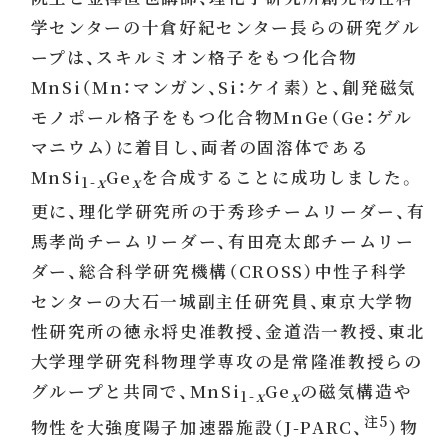
学センターの十倉好紀センター長らの研究グル
ープは、スキルミオン格子をもつ化合物
MnSi（Mn：マンガン、Si：ケイ素）と、創発磁気
モノポール格子をもつ化合物MnGe（Ge：ゲル
マニウム）に着目し、両者の固溶体である
MnSi
Ge
を合成することに成功しました。
1-
x
x
更に、理化学研究所の于秀珍チームリーダー、有
馬孝尚チームリーダー、有田亮太郎チームリー
ダー、総合科学研究機構（CROSS）中性子科学
センターの大石一城副主任研究員、東京大学物
性研究所の徳永将史准教授、金道浩一教授、東北
大学理学研究科物理学専攻の是常隆准教授らの
グループと共同で、MnSi
Ge
の磁気構造や
1-
x
x
注5
物性を大強度陽子加速器施設（J-PARC、
）物