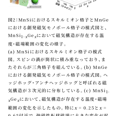
図2：MnSiにおけるスキルミオン格子とMnGe
における創発磁気モノポール格子の模式図と、
MnSi
Ge
において磁気構造が存在する温
1-
x
x
度・磁場範囲の変化の様子。
(a) MnSiにおけるスキルミオン格子の模式
図。スピンの渦が筒状に積み重なっており、ま
たそれらが三角格子を組んでいる。(b) MnGe
における創発磁気モノポール格子の模式図。ヘ
ッジホッグ・アンチヘッジホッグと呼ばれる磁
気構造が３次元的に分布している。(c) MnSi
1-
Ge
において、磁気構造が存在する温度・磁場
x
x
範囲の変化を示したもの。特に
x
= 0.25と
x
=
0.65付近で、強磁性転移磁場に大きな変化が起