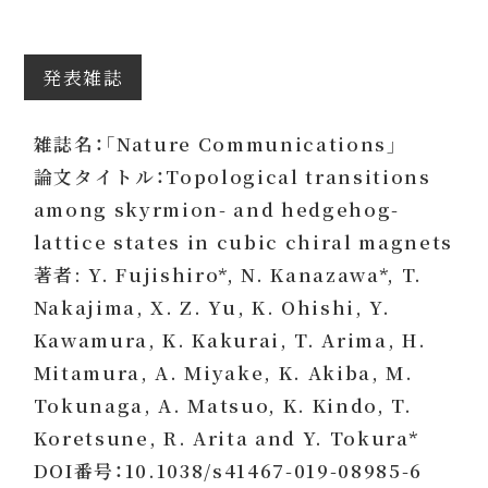
発表雑誌
雑誌名：「Nature Communications」
論文タイトル：Topological transitions
among skyrmion- and hedgehog-
lattice states in cubic chiral magnets
著者: Y. Fujishiro*, N. Kanazawa*, T.
Nakajima, X. Z. Yu, K. Ohishi, Y.
Kawamura, K. Kakurai, T. Arima, H.
Mitamura, A. Miyake, K. Akiba, M.
Tokunaga, A. Matsuo, K. Kindo, T.
Koretsune, R. Arita and Y. Tokura*
DOI番号：10.1038/s41467-019-08985-6