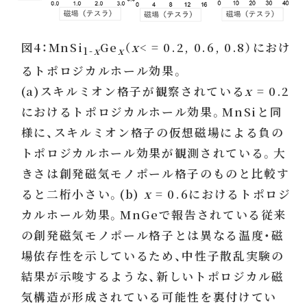
図4：MnSi
Ge
（
x
< = 0.2, 0.6, 0.8）におけ
1-
x
x
るトポロジカルホール効果。
(a)スキルミオン格子が観察されている
x
= 0.2
におけるトポロジカルホール効果。MnSiと同
様に、スキルミオン格子の仮想磁場による負の
トポロジカルホール効果が観測されている。大
きさは創発磁気モノポール格子のものと比較す
ると二桁小さい。(b)
x
= 0.6におけるトポロジ
カルホール効果。MnGeで報告されている従来
の創発磁気モノポール格子とは異なる温度・磁
場依存性を示しているため、中性子散乱実験の
結果が示唆するような、新しいトポロジカル磁
気構造が形成されている可能性を裏付けてい