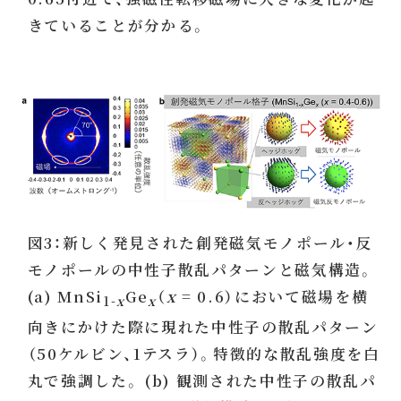
きていることが分かる。
図3：新しく発見された創発磁気モノポール・反
モノポールの中性子散乱パターンと磁気構造。
(a) MnSi
Ge
（
x
= 0.6）において磁場を横
1-
x
x
向きにかけた際に現れた中性子の散乱パターン
（50ケルビン、1テスラ）。特徴的な散乱強度を白
丸で強調した。 (b) 観測された中性子の散乱パ