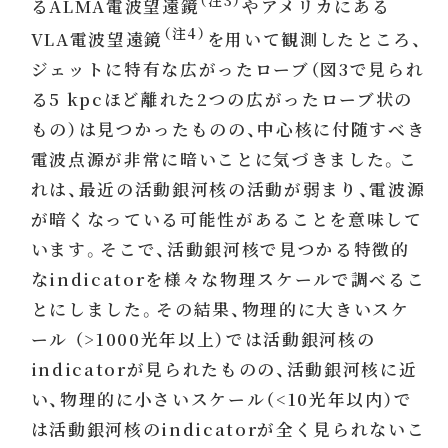
（注3）
るALMA電波望遠鏡
やアメリカにある
（注4）
VLA電波望遠鏡
を用いて観測したところ、
ジェットに特有な広がったローブ（図3で見られ
る5 kpcほど離れた2つの広がったローブ状の
もの）は見つかったものの、中心核に付随すべき
電波点源が非常に暗いことに気づきました。こ
れは、最近の活動銀河核の活動が弱まり、電波源
が暗くなっている可能性があることを意味して
います。そこで、活動銀河核で見つかる特徴的
なindicatorを様々な物理スケールで調べるこ
とにしました。その結果、物理的に大きいスケ
ール （>1000光年以上）では活動銀河核の
indicatorが見られたものの、活動銀河核に近
い、物理的に小さいスケール（<10光年以内）で
は活動銀河核のindicatorが全く見られないこ