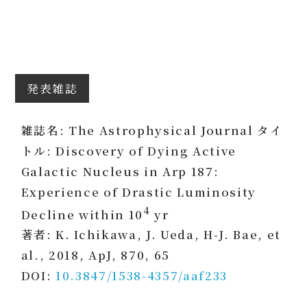
発表雑誌
雑誌名: The Astrophysical Journal タイ
トル: Discovery of Dying Active
Galactic Nucleus in Arp 187:
Experience of Drastic Luminosity
4
Decline within 10
yr
著者: K. Ichikawa, J. Ueda, H-J. Bae, et
al., 2018, ApJ, 870, 65
DOI:
10.3847/1538-4357/aaf233