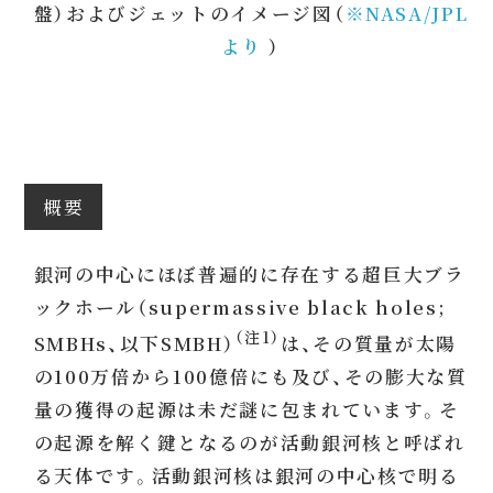
盤）およびジェットのイメージ図（
※NASA/JPL
より
）
概要
銀河の中心にほぼ普遍的に存在する超巨大ブラ
ックホール（supermassive black holes;
（注1）
SMBHs、以下SMBH）
は、その質量が太陽
の100万倍から100億倍にも及び、その膨大な質
量の獲得の起源は未だ謎に包まれています。そ
の起源を解く鍵となるのが活動銀河核と呼ばれ
る天体です。活動銀河核は銀河の中心核で明る