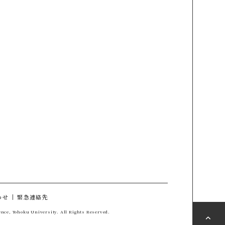
わせ
緊急連絡先
ience, Tohoku University. All Rights Reserved.