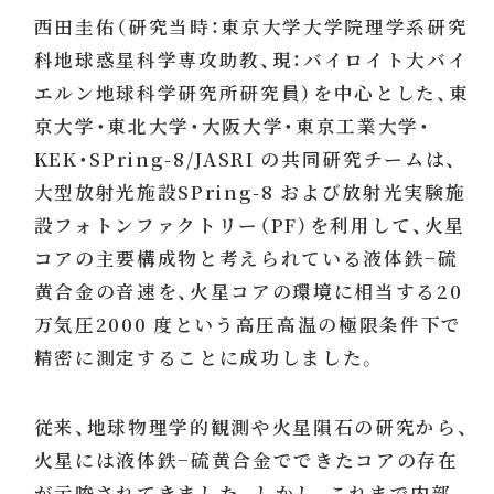
西田圭佑（研究当時：東京大学大学院理学系研究
科地球惑星科学専攻助教、現：バイロイト大バイ
エルン地球科学研究所研究員）を中心とした、東
京大学・東北大学・大阪大学・東京工業大学・
KEK・SPring-8/JASRI の共同研究チームは、
大型放射光施設SPring-8 および放射光実験施
設フォトンファクトリー（PF）を利用して、火星
コアの主要構成物と考えられている液体鉄−硫
黄合金の音速を、火星コアの環境に相当する20
万気圧2000 度という高圧高温の極限条件下で
精密に測定することに成功しました。
従来、地球物理学的観測や火星隕石の研究から、
火星には液体鉄−硫黄合金でできたコアの存在
が示唆されてきました。しかし、これまで内部