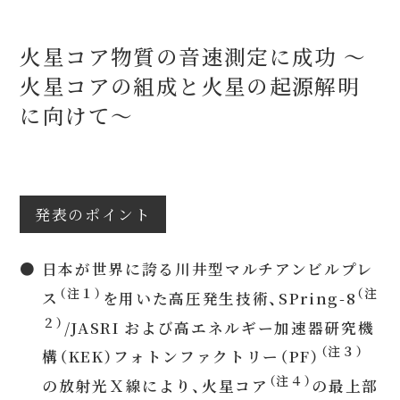
火星コア物質の音速測定に成功 〜
火星コアの組成と火星の起源解明
に向けて〜
発表のポイント
● 日本が世界に誇る川井型マルチアンビルプレ
（注１）
（注
ス
を用いた高圧発生技術、SPring-8
２）
/JASRI および高エネルギー加速器研究機
（注３）
構（KEK）フォトンファクトリー（PF）
（注４）
の放射光Ｘ線により、火星コア
の最上部