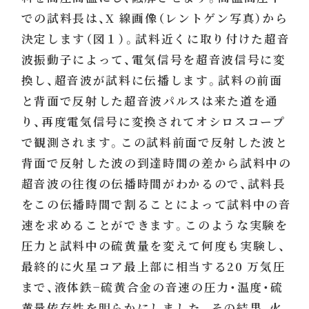
での試料長は、X 線画像（レントゲン写真）から
決定します（図１）。試料近くに取り付けた超音
波振動子によって、電気信号を超音波信号に変
換し、超音波が試料に伝播します。試料の前面
と背面で反射した超音波パルスは来た道を通
り、再度電気信号に変換されてオシロスコープ
で観測されます。この試料前面で反射した波と
背面で反射した波の到達時間の差から試料中の
超音波の往復の伝播時間がわかるので、試料長
をこの伝播時間で割ることによって試料中の音
速を求めることができます。このような実験を
圧力と試料中の硫黄量を変えて何度も実験し、
最終的に火星コア最上部に相当する20 万気圧
まで、液体鉄−硫黄合金の音速の圧力・温度・硫
黄量依存性を明らかにしました。その結果、火