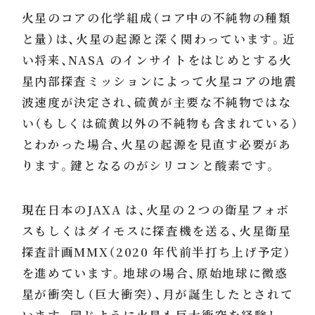
火星のコアの化学組成（コア中の不純物の種類
と量）は、火星の起源と深く関わっています。近
い将来、NASA のインサイトをはじめとする火
星内部探査ミッションによって火星コアの地震
波速度が決定され、硫黄が主要な不純物ではな
い（もしくは硫黄以外の不純物も含まれている）
とわかった場合、火星の起源を見直す必要があ
ります。鍵となるのがシリコンと酸素です。
現在日本のJAXA は、火星の２つの衛星フォボ
スもしくはダイモスに探査機を送る、火星衛星
探査計画MMX（2020 年代前半打ち上げ予定）
を進めています。地球の場合、原始地球に微惑
星が衝突し（巨大衝突）、月が誕生したとされて
います。同じように火星も巨大衝突を経験し、