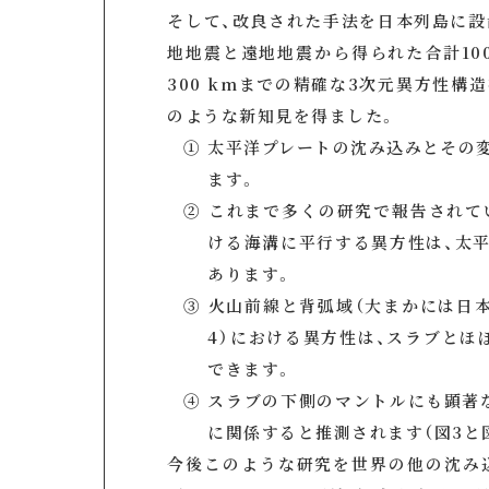
そして、改良された手法を日本列島に設
地地震と遠地地震から得られた合計10
300 kmまでの精確な3次元異方性構
のような新知見を得ました。
① 太平洋プレートの沈み込みとその
ます。
② これまで多くの研究で報告されて
ける海溝に平行する異方性は、太
あります。
③ 火山前線と背弧域（大まかには日
4）における異方性は、スラブとほ
できます。
④ スラブの下側のマントルにも顕著
に関係すると推測されます（図3と図
今後このような研究を世界の他の沈み