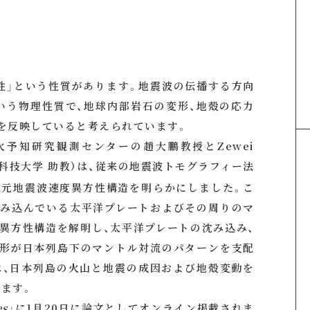
性」という性質があります。地震波の伝播する方向
いう物理性質で、地球内部岩石の変形、地殻の応力
を反映していると考えられています。
火予知研究観測センターの趙大鵬教授とZewei
方科技大学 助教）は、従来の地震波トモグラフィー法
次元地震波速度異方性構造を明らかにしました。こ
沈み込んでいる太平洋プレートおよびその周りのマ
異方性構造を解明し、太平洋プレートの沈み込み、
変形が日本列島下のマントル対流のパターンを支配
は、日本列島の火山と地震の成因および地殻変動を
ます。
es
」に1月20日に論文としてオンライン掲載されま