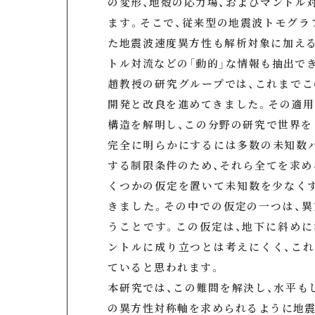
の変形、地殻の応力場、およびマントル
ます。そこで、従来型の地震波トモグラ
た地震波速度異方性も解析対象に加える
トル対流などの「動的」な情報も抽出で
趙教授の研究グループでは、これまでこ
開発と改良を進めてきました。その適用
構造を解明し、この分野の研究で世界を
完全に明らかにするには多数の未知数
する制限条件のため、それら全てを求め
くつかの仮定を置いて未知数を少なく
きました。その中での仮定の一つは、
うことです。この仮定は、地下に斜め
ントルに成り立つとは考えにくく、こ
ていると思われます。
本研究では、この難問を解決し、水平も
の異方性対称軸を求められるように地震