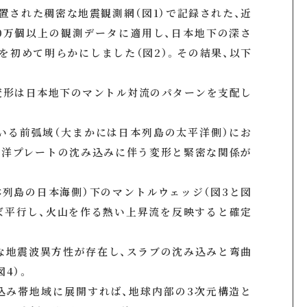
置された稠密な地震観測網（図1）で記録された、近
0万個以上の観測データに適用し、日本地下の深さ
造を初めて明らかにしました（図2）。その結果、以下
変形は日本地下のマントル対流のパターンを支配し
いる前弧域（大まかには日本列島の太平洋側）にお
平洋プレートの沈み込みに伴う変形と緊密な関係が
本列島の日本海側）下のマントルウェッジ（図3と図
ぼ平行し、火山を作る熱い上昇流を反映すると確定
な地震波異方性が存在し、スラブの沈み込みと弯曲
4）。
込み帯地域に展開すれば、地球内部の3次元構造と