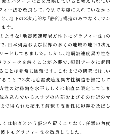
対流のパターンなどを反映していると考えられてい
フィー法を改良して、今まで考慮に入れていなかっ
と、地下の3次元的な「静的」構造のみでなく、マン
きます。
のような「地震波速度異方性トモグラフィー法」の
で、日本列島および世界の多くの地域の地下3次元
リードしてきました。しかし、地震波速度異方性を
パラメータを解くことが必要で、観測データに起因
ることは非常に困難です。これまでの研究では、い
することで3次元地震波速度異方性構造を推定して
異方性の対称軸を水平もしくは鉛直に限定してしま
に沈み込んでいるスラブの内部およびその付近のマ
れまで得られた結果の解釈の妥当性に影響を及ぼし
しくは鉛直という仮定を置くことなく、任意の角度
波トモグラフィー法を改良しました。