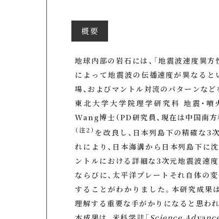
概要
地球内部の岩石には、「地震波速度異方
によって地震波の伝播速度が異なると
場、およびマントル対流のパターンなど
東北大学大学院理学研究科 地震・噴
Wang博士（PD研究員、現在は中国南
（注2）
を改良し、日本列島下の精確な3
れにより、日本海溝から日本列島下に
ントルにおける詳細な3次元地震波速度
ならびに、太平洋プレートそれ自体の
することがわかりました。本研究成果
理解する重要な手がかりになると思われ
本成果は、米科学誌「
Science Advanc