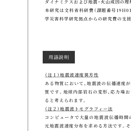
ダイナミクスおよび地震・火山成因の理
本研究は文科省科研費（課題番号19H0
学災害科学研究拠点からの研究費の支援
用語説明
（注１）地震波速度異方性
ある物質において、地震波の伝播速度
質です。地球内部岩石の変形、応力場
ると考えられます。
（注２）地震波トモグラフィー法
コンピュータで大量の地震波伝播時間
元地震波速度分布を求める方法です。そ