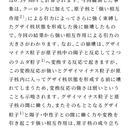
象は、クーロン力に加えて、原子核と「強い相互
2)
作用
」による引力によってさらに強く束縛し
たグザイ核状態を形成した後に崩壊したもの
で、今回の結果から強い相互作用による引力の
大きさがわかります。なお、この崩壊は、グザイ
マイナス粒子が原子核中の陽子と反応して２つ
1)
のラムダ粒子
へ変換する反応で起きますが、
この変換反応が強いとグザイマイナス粒子が原
子核内に入ってグザイ核状態を形成する前に壊
れてしまうため、変換反応の強さは弱いという
ことも示唆されます。グザイマイナス粒子と原
子核の間に働く力、またそのもととなるグザイ
1)
粒子
と陽子・中性子との間に働く力や変換を
引き起こす強い相互作用は、原子核の成り立ち