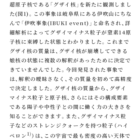
超原子核である「グザイ核」を新たに観測しまし
た(図1)。この事象は岐阜県にある伊吹山にちな
んで「伊吹事象(IBUKI event)」と命名され、詳
細解析によってグザイマイナス粒子が窒素14原
子核に束縛した状態とわかりました。これまで
グザイ核の質量は、グザイ核が崩壊してできる
娘核の状態に複数の解釈があったために決定で
きていませんでした。今回発見された事象で
は、解釈の曖昧さなく、その質量を初めて高精度
で決定しました。グザイ核の質量から、グザイ
マイナス粒子と原子核、さらにはその構成要素
である陽子や中性子との間に働く力の大きさを
知ることができます。また、グザイマイナス粒
子などのストレンジクォークを持つ粒子（ハイ
1)
ペロン
）は、この宇宙で最も密度の高い天体で