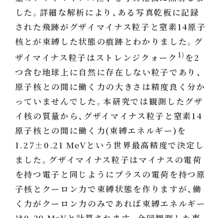
した。詳細な解析により、ある写真乾板に記録
された飛跡がグザイマイナス粒子と窒素14原子
核とが束縛した状態の痕跡とわかりました。グ
1)
ザイマイナス粒子はストレンジクォーク
を2
つ含む地球上に自然に存在しない粒子であり、
原子核との間に働く力の大きさは精度良く分か
っていませんでした。本研究では観測したグザ
イ核の質量から、グザイマイナス粒子と窒素14
原子核との間に働く力(束縛エネルギー)を
1.27±0.21 MeVという世界最高精度で決定し
ました。グザイマイナス粒子はマイナスの電荷
を持つ電子と同じようにプラスの電荷を持つ原
子核とクーロン力で束縛状態を作りますが、働
く力がクーロン力のみであれば束縛エネルギー
は0.39 MeVと計算されます。今回観測した事