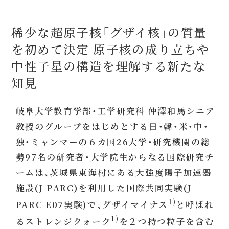
稀少な超原子核「グザイ核」の質量
を初めて決定 原子核の成り立ちや
中性子星の構造を理解する新たな
知見
岐阜大学教育学部・工学研究科 仲澤和馬シニア
教授のグループをはじめとする日・韓・米・中・
独・ミャンマーの６カ国26大学・研究機関の総
勢97名の研究者・大学院生からなる国際研究チ
ームは、茨城県東海村にある大強度陽子加速器
施設(J-PARC)を利用した国際共同実験(J-
1)
PARC E07実験)で、グザイマイナス
と呼ばれ
1)
るストレンジクォーク
を２つ持つ粒子を含む