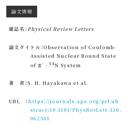
論文情報
雑誌名：
Physical Review Letters
論文タイトル：Observation of Coulomb-
Assisted Nuclear Bound State
-
14
of Ξ
-
N System
著 者：S. H. Hayakawa et al.
URL ：
https://journals.aps.org/prl/ab
stract/10.1103/PhysRevLett.126.
062501