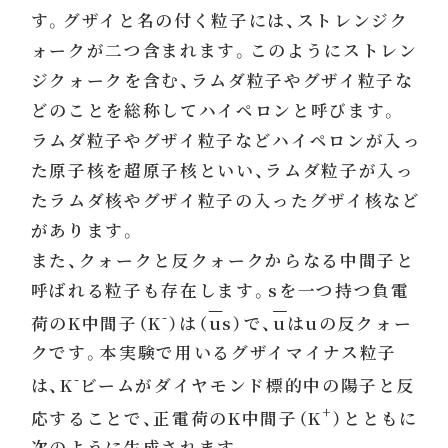
す。グザイと名の付く粒子には、ストレンジク
ォークが二つ含まれます。このようにストレン
ジクォークを含む、ラムダ粒子やグザイ粒子な
どのことを総称してハイペロンと呼びます。
ラムダ粒子やグザイ粒子などハイペロンが入っ
た原子核を超原子核といい、ラムダ粒子が入っ
たラムダ核やグザイ粒子の入ったグザイ核など
があります。
また、クォークと反クォークからなる中間子と
呼ばれる粒子も存在します。sを一つ持つ負電
-
荷のK中間子（K
）は（
u
s）で、
u
はuの反クォー
クです。本実験で用いるグザイマイナス粒子
-
は、K
ビームがダイヤモンド標的中の陽子と反
+
応することで、正電荷のK中間子（K
）とともに
次のように生成されます。