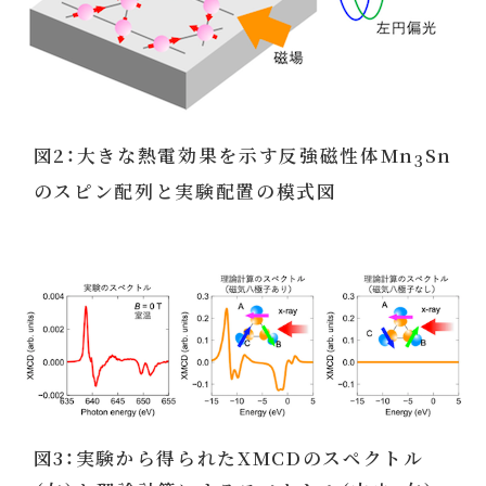
図2：大きな熱電効果を示す反強磁性体Mn
Sn
3
のスピン配列と実験配置の模式図
図3：実験から得られたXMCDのスペクトル