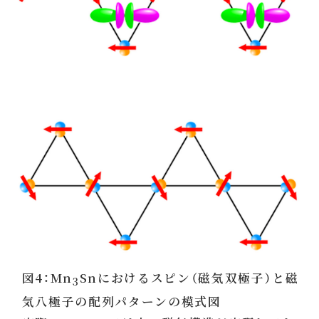
図4：Mn
Snにおけるスピン（磁気双極子）と磁
3
気八極子の配列パターンの模式図