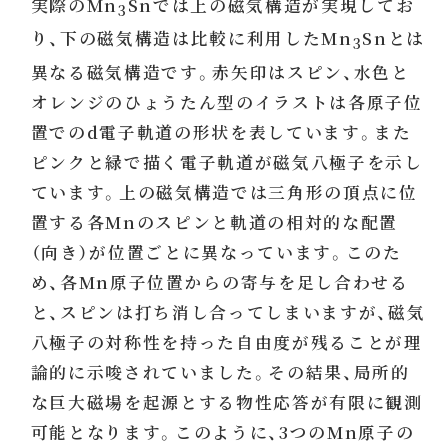
実際のMn
Snでは上の磁気構造が実現してお
3
り、下の磁気構造は比較に利用したMn
Snとは
3
異なる磁気構造です。赤矢印はスピン、水色と
オレンジのひょうたん型のイラストは各原子位
置でのd電子軌道の形状を表しています。また
ピンクと緑で描く電子軌道が磁気八極子を示し
ています。上の磁気構造では三角形の頂点に位
置する各Mnのスピンと軌道の相対的な配置
（向き）が位置ごとに異なっています。このた
め、各Mn原子位置からの寄与を足し合わせる
と、スピンは打ち消し合ってしまいますが、磁気
八極子の対称性を持った自由度が残ることが理
論的に示唆されていました。その結果、局所的
な巨大磁場を起源とする物性応答が有限に観測
可能となります。このように、3つのMn原子の