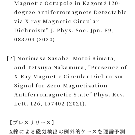
Magnetic Octupole in Kagomé 120-
degree Antiferromagnets Detectable
via X-ray Magnetic Circular
Dichroism" J. Phys. Soc. Jpn. 89,
083703 (2020).
[2] Norimasa Sasabe, Motoi Kimata,
and Tetsuya Nakamura, "Presence of
X-Ray Magnetic Circular Dichroism
Signal for Zero-Magnetization
Antiferromagnetic State" Phys. Rev.
Lett. 126, 157402 (2021).
【プレスリリース】
X線による磁気検出の例外的ケースを理論予測