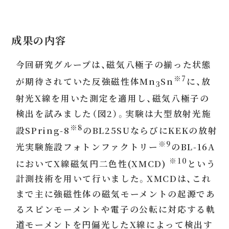
成果の内容
今回研究グループは、磁気八極子の揃った状態
※7
が期待されていた反強磁性体Mn
Sn
に、放
3
射光X線を用いた測定を適用し、磁気八極子の
検出を試みました（図2）。実験は大型放射光施
※8
設SPring-8
のBL25SUならびにKEKの放射
※9
光実験施設フォトンファクトリー
のBL-16A
※10
においてX線磁気円二色性(XMCD)
という
計測技術を用いて行いました。XMCDは、これ
まで主に強磁性体の磁気モーメントの起源であ
るスピンモーメントや電子の公転に対応する軌
道モーメントを円偏光したX線によって検出す