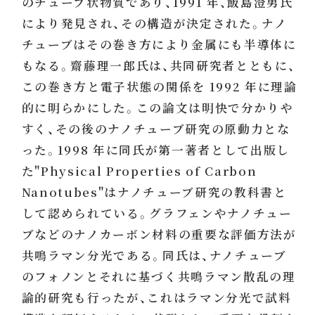
のチューブ状物質であり、1991 年、飯島澄男氏
により発見され、その構造が決定された。ナノ
チューブはその巻き方により金属にも半導体に
もなる。齋藤理一郎氏は、共同研究者とともに、
この巻き方と電子状態の関係を 1992 年に理論
的に明らかにした。この論文は明快で分かりや
すく、その後のナノチューブ研究の原動力とな
った。1998 年に同氏が第一著者として出版し
た"Physical Properties of Carbon
Nanotubes"はナノチューブ研究の教科書と
して認められている。グラフェンやナノチュー
ブなどのナノカーボン材料の重要な評価方法が
共鳴ラマン分光である。同氏は、ナノチューブ
のフォノンとそれに基づく共鳴ラマン散乱の理
論的研究も行ったが、これはラマン分光で試料