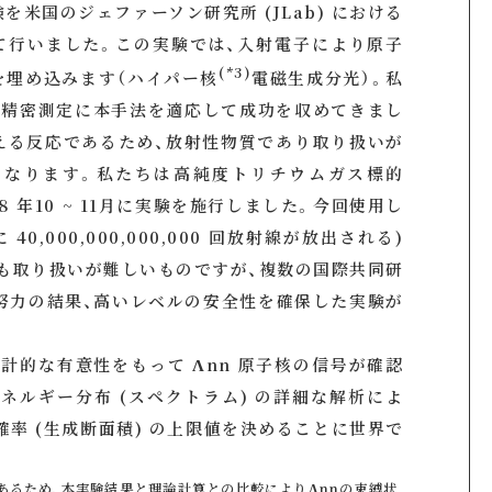
米国のジェファーソン研究所 (JLab) における
て行いました。この実験では、入射電子により原子
(*3)
を埋め込みます（ハイパー核
電磁生成分光）。私
の精密測定に本手法を適応して成功を収めてきまし
える反応であるため、放射性物質であり取り扱いが
になります。私たちは高純度トリチウムガス標的
2018 年10 ~ 11月に実験を施行しました。今回使用し
40,000,000,000,000 回放射線が放出される)
も取り扱いが難しいものですが、複数の国際共同研
の努力の結果、高いレベルの安全性を確保した実験が
計的な有意性をもって Λnn 原子核の信号が確認
ネルギー分布 (スペクトラム) の詳細な解析によ
確率 (生成断面積) の上限値を決めることに世界で
あるため、本実験結果と理論計算との比較によりΛnnの束縛状