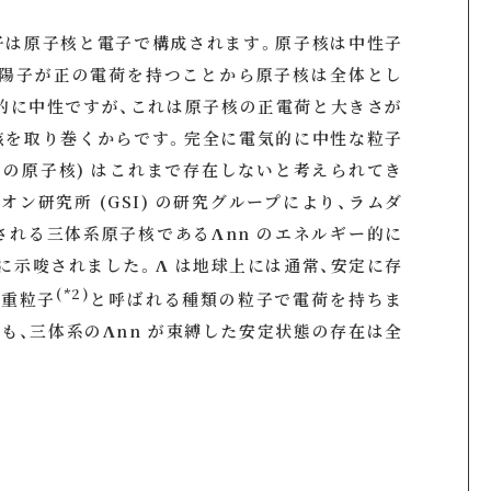
子は原子核と電子で構成されます。原子核は中性子
すが、陽子が正の電荷を持つことから原子核は全体とし
的に中性ですが、これは原子核の正電荷と大きさが
核を取り巻くからです。完全に電気的に中性な粒子
ロの原子核) はこれまで存在しないと考えられてき
オン研究所 (GSI) の研究グループにより、ラムダ
で構成される三体系原子核であるΛnn のエネルギー的に
的に示唆されました。Λ は地球上には通常、安定に存
(*2)
じ重粒子
と呼ばれる種類の粒子で電荷を持ちま
も、三体系のΛnn が束縛した安定状態の存在は全