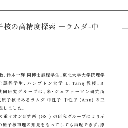
核の高精度探索 ―ラムダ-中
教、鈴木一輝 同博士課程学生、東北大学大学院理学
程学生、ハンプトン大学 L. Tang 教授、B.
際共同研究グループは、米・ジェファーソン研究所
性原子核であるラムダ-中性子-中性子 (Λnn) の三
表しました。
重イオン研究所 (GSI) の研究グループにより示
の原子核物理の知見をもってしても再現できず、原