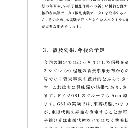
態の存否や、Λ-核子相互作用への新しい制約を課す
接的な実験データ (散乱実験データ) を取得する
ん。そのため、本実験で行ったようなスペクトラム
が重要な働きをします。
３．波及効果、今後の予定
今回の測定でははっきりとした信号を
2 シグマ (σ) 程度の背景事象分布か
号でなく背景事象の統計的なふらつき
す。これは実に興味深い結果であり、
ます。ドイツGSI のグループも Λn
ます。GSI の実験では、束縛状態、つ
が、束縛状態の寿命を測定することが可能
子線分光は束縛状態だけではなく共鳴