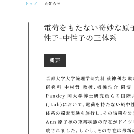
トップ
お知らせ
電荷をもたない奇妙な原子
性子-中性子の三体系―
概要
京都大学大学院理学研究科 後神利志 助
研究科 中村哲 教授、板橋浩介 同博士課
Pandey 同大学博士研究員らの国
(JLab)において、電荷を持たない純中
体系の探索実験を施行し、その結果を公
Λnn 原子核の束縛状態の存在がドイツの
唆されました。しかし、その存在は最新