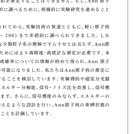
命を測定することはできません。もし、Λnn 原子
的に調べるために、相補的に実験研究を進めること
されてから、実験技術の発達とともに、軽い原子核
(A = 208) まで系統的に調べられてきました。しか
うな少数粒子系の理解ですら十分とは言えず、Λnn原
ためにはより高精度・高統計な測定が必要です。本
成確率についての情報が初めて得られ、Λnn 原子
可能になりました。私たちはΛnn原子核の測定に
することを検討しています。実験標的や磁気分光器
エネルギー分解能、信号・ノイズ比を改善し、信号感
ます。さらに、信号感度のみならず、エネルギーの
で抑えるような設計を行い、Λnn原子核の束縛状態の
ことを計画しています。