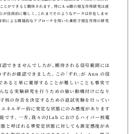
ことができると期待されます。特にΛ-n間の相互作用研究は直
ことが技術的に難しく、これまでそのようなデータは存在しませ
解析による間接的なアプローチを用いた重粒子相互作用の研究
確認できませんでしたが、期待される信号範囲には
らのずれが確認できました。この「ずれ」が Λnn の信
であると単に棄却することが難しいことも事実で
さらなる実験研究を行うための強い動機付けになり
n 原子核の存否を決定するための追試実験を行ってい
まりエネルギー的に安定な状態にのみ感度があります
です。一方、我々のJLab におけるハイパー核電
状態と呼ばれる準安定状態に対しても測定感度があ