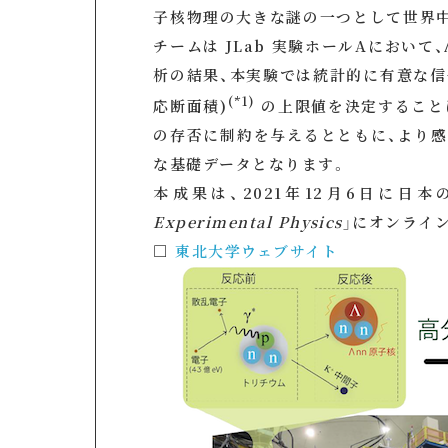
子核物理の大きな謎の一つとして世界中
チームは JLab 実験ホールAにおいて
析の結果、本実験では統計的に有意な信
(*1)
応断面積)
の上限値を決定することに
の存否に制約を与えるとともに、より
な基礎データとなります。
本成果は、2021年12月6日に日
Experimental Physics
」にオンライ
□
東北大学ウェブサイト