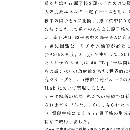
私たちはΛnn原子核を調べるための実験を
大強度高エネルギー電子ビームを用い
核中の陽子をΛに変換し、原子核中にΛ
たちはこれまで数々のΛを含む原子核
た。本手法は、原子核中の陽子をΛに変
非常に困難なトリチウム標的が必要
(>95%の純度, 0.1 g) を使用して、
たトリチウム標的は 40 TBq (一秒間に 
もの高レベルの放射能をもち、世界的に
究グループとJLab標的開発グループ
JLab において実現しました。
データ解析の結果、私たちの実験では統
されませんでした。しかし、得られたエ
り、電磁生成による Λnn 原子核の生成
初めて成功しました。
Λnn の生成確率と重粒子間相互作用には関係が