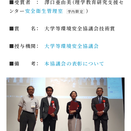
■受賞者 ： 澤口亜由美（理学教育研究支援セ
ンター
安全衛生管理室
）
学内限定
■賞 名： 大学等環境安全協議会技術賞
■授与機関：
大学等環境安全協議会
■備 考：
本協議会の表彰について