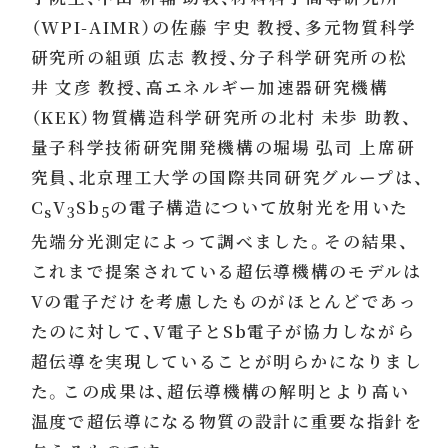
（WPI-AIMR）の佐藤 宇史 教授、多元物質科学
研究所の組頭 広志 教授、分子科学研究所の松
井 文彦 教授、高エネルギー加速器研究機構
（KEK）物質構造科学研究所の北村 未歩 助教、
量子科学技術研究開発機構の堀場 弘司 上席研
究員、北京理工大学の国際共同研究グループは、
C
V
Sb
の電子構造について放射光を用いた
s
3
5
先端分光測定によって調べました。その結果、
これまで提案されている超伝導機構のモデルは
Vの電子だけを考慮したものがほとんどであっ
たのに対して、V電子とSb電子が協力しながら
超伝導を実現していることが明らかになりまし
た。この成果は、超伝導機構の解明とより高い
温度で超伝導になる物質の設計に重要な指針を