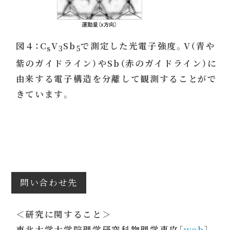
図４：C
V
Sb
で測定した光電子強度。V（青や
s
3
5
紫のガイドライン）やSb（赤のガイドライン）に
由来する電子構造を分離して観測することがで
きています。
問い合わせ先
＜研究に関すること＞
東北大学大学院理学研究科物理学専攻［
web
］