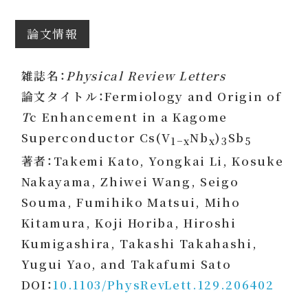
論文情報
雑誌名：
Physical Review Letters
論文タイトル：Fermiology and Origin of
T
c Enhancement in a Kagome
Superconductor Cs(V
Nb
)
Sb
1−x
x
3
5
著者：Takemi Kato, Yongkai Li, Kosuke
Nakayama, Zhiwei Wang, Seigo
Souma, Fumihiko Matsui, Miho
Kitamura, Koji Horiba, Hiroshi
Kumigashira, Takashi Takahashi,
Yugui Yao, and Takafumi Sato
DOI：
10.1103/PhysRevLett.129.206402