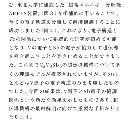
び、東北大学に建設した「超高エネルギー分解能
ARPES装置」（図３）を相補的に用いることで、
全ての電子軌道を分離して直接観測することに
成功しました（図４）。これにより、電子構造と
T
cの関係について系統的な研究が初めて可能
となり、Vの電子とSbの電子が協力して超伝導
を引き起こすことを突き止めることができまし
た。これまでC
V
Sb
の超伝導機構について多
s
3
5
くの理論モデルが提案されていますが、そのほ
とんどはV原子の電子軌道のみを考慮したもの
でした。今回の成果は、V電子とSb電子の協調
関係という新たな効果を示したものであり、超
伝導機構の最終解明に向けて重要な手掛かりと
なります。