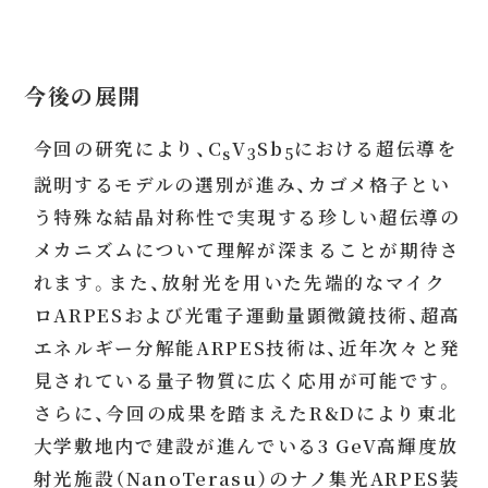
今後の展開
今回の研究により、C
V
Sb
における超伝導を
s
3
5
説明するモデルの選別が進み、カゴメ格子とい
う特殊な結晶対称性で実現する珍しい超伝導の
メカニズムについて理解が深まることが期待さ
れます。また、放射光を用いた先端的なマイク
ロARPESおよび光電子運動量顕微鏡技術、超高
エネルギー分解能ARPES技術は、近年次々と発
見されている量子物質に広く応用が可能です。
さらに、今回の成果を踏まえたR&Dにより東北
大学敷地内で建設が進んでいる3 GeV高輝度放
射光施設（NanoTerasu）のナノ集光ARPES装