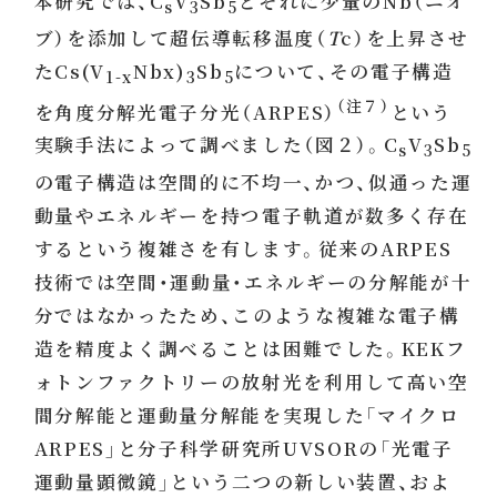
本研究では、C
V
Sb
とそれに少量のNb（ニオ
s
3
5
ブ）を添加して超伝導転移温度（
T
c）を上昇させ
たCs(V
Nbx)
Sb
について、その電子構造
1-x
3
5
（注７）
を角度分解光電子分光（ARPES）
という
実験手法によって調べました（図２）。C
V
Sb
s
3
5
の電子構造は空間的に不均一、かつ、似通った運
動量やエネルギーを持つ電子軌道が数多く存在
するという複雑さを有します。従来のARPES
技術では空間・運動量・エネルギーの分解能が十
分ではなかったため、このような複雑な電子構
造を精度よく調べることは困難でした。KEKフ
ォトンファクトリーの放射光を利用して高い空
間分解能と運動量分解能を実現した「マイクロ
ARPES」と分子科学研究所UVSORの「光電子
運動量顕微鏡」という二つの新しい装置、およ