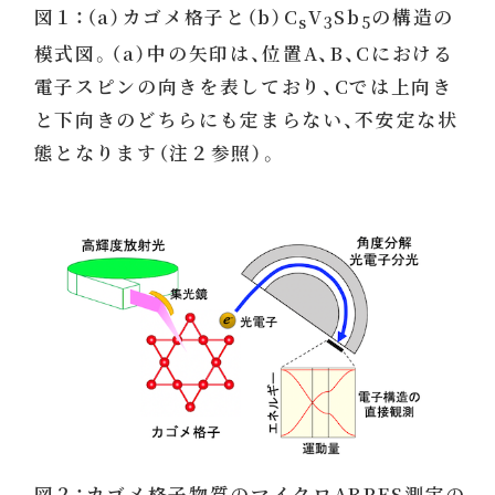
図１：（a）カゴメ格子と（b）C
V
Sb
の構造の
s
3
5
模式図。（a）中の矢印は、位置A、B、Cにおける
電子スピンの向きを表しており、Cでは上向き
と下向きのどちらにも定まらない、不安定な状
態となります（注２参照）。
図２：カゴメ格子物質のマイクロARPES測定の