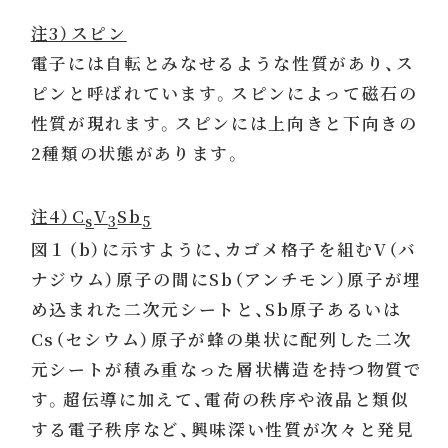
注3）スピン
電子には自転とみなせるような性質があり、ス
ピンと呼ばれています。スピンによって磁石の
性質が現れます。スピンには上向きと下向きの
2種類の状態があります。
注4）C
V
Sb
s
3
5
図１（b）に示すように、カゴメ格子を組むV（バ
ナジウム）原子の間にSb（アンチモン）原子が埋
め込まれた二次元シートと、Sb原子あるいは
Cs（セシウム）原子が蜂の巣状に配列した二次
元シートが積み重なった層状構造を持つ物質で
す。超伝導に加えて、電荷の秩序や液晶と類似
する電子秩序など、興味深い性質が次々と発見