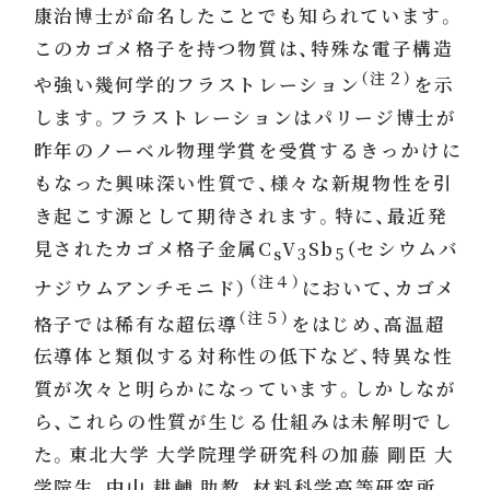
康治博士が命名したことでも知られています。
このカゴメ格子を持つ物質は、特殊な電子構造
（注２）
や強い幾何学的フラストレーション
を示
します。フラストレーションはパリージ博士が
昨年のノーベル物理学賞を受賞するきっかけに
もなった興味深い性質で、様々な新規物性を引
き起こす源として期待されます。特に、最近発
見されたカゴメ格子金属C
V
Sb
（セシウムバ
s
3
5
（注４）
ナジウムアンチモニド）
において、カゴメ
（注５）
格子では稀有な超伝導
をはじめ、高温超
伝導体と類似する対称性の低下など、特異な性
質が次々と明らかになっています。しかしなが
ら、これらの性質が生じる仕組みは未解明でし
た。東北大学 大学院理学研究科の加藤 剛臣 大
学院生、中山 耕輔 助教、材料科学高等研究所