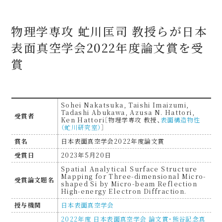
物理学専攻 虻川匡司 教授らが日本
表面真空学会2022年度論文賞を受
賞
Sohei Nakatsuka, Taishi Imaizumi,
Tadashi Abukawa, Azusa N. Hattori,
受賞者
Ken Hattori［物理学専攻 教授、
表面構造物性
（虻川研究室）
］
賞名
日本表面真空学会2022年度論文賞
受賞日
2023年5月20日
Spatial Analytical Surface Structure
Mapping for Three-dimensional Micro-
受賞論文題名
shaped Si by Micro-beam Reflection
High-energy Electron Diffraction.
授与機関
日本表面真空学会
2022年度 日本表面真空学会 論文賞・熊谷記念真