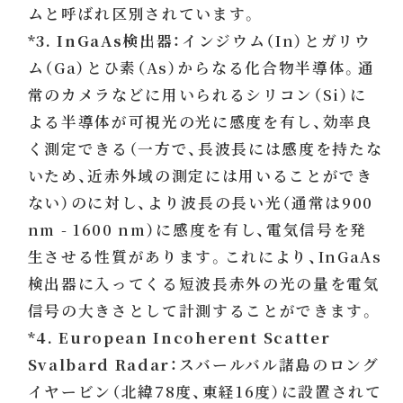
ムと呼ばれ区別されています。
*3. InGaAs検出器：
インジウム（In）とガリウ
ム（Ga）とひ素（As）からなる化合物半導体。通
常のカメラなどに用いられるシリコン（Si）に
よる半導体が可視光の光に感度を有し、効率良
く測定できる（一方で、長波長には感度を持たな
いため、近赤外域の測定には用いることができ
ない）のに対し、より波長の長い光（通常は900
nm - 1600 nm）に感度を有し、電気信号を発
生させる性質があります。これにより、InGaAs
検出器に入ってくる短波長赤外の光の量を電気
信号の大きさとして計測することができます。
*4. European Incoherent Scatter
Svalbard Radar：
スバールバル諸島のロング
イヤービン（北緯78度、東経16度）に設置されて