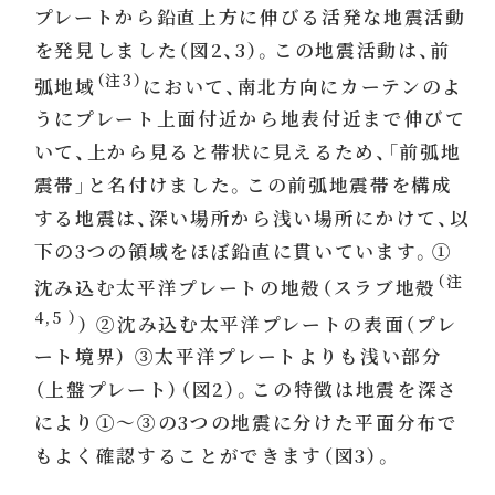
プレートから鉛直上方に伸びる活発な地震活動
を発見しました（図2、3）。この地震活動は、前
（注3）
弧地域
において、南北方向にカーテンのよ
うにプレート上面付近から地表付近まで伸びて
いて、上から見ると帯状に見えるため、「前弧地
震帯」と名付けました。この前弧地震帯を構成
する地震は、深い場所から浅い場所にかけて、以
下の3つの領域をほぼ鉛直に貫いています。①
（注
沈み込む太平洋プレートの地殻（スラブ地殻
4,5 ）
） ②沈み込む太平洋プレートの表面（プレ
ート境界） ③太平洋プレートよりも浅い部分
（上盤プレート）（図2）。この特徴は地震を深さ
により①〜③の3つの地震に分けた平面分布で
もよく確認することができます（図3）。