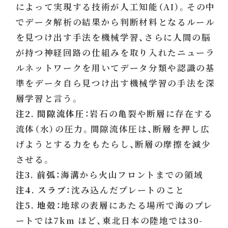
によって実現する技術が人工知能（AI）。その中
でデータ解析の結果から判断材料となるルール
を見つけ出す手法を機械学習、さらに人間の脳
が持つ神経回路の仕組みを取り入れたニューラ
ルネットワークを用いてデータ分類や認識の基
準をデータ自ら見つけ出す機械学習の手法を深
層学習と言う。
注2. 間隙流体圧：
岩石の亀裂や断層に存在する
流体（水）の圧力。間隙流体圧は、断層を押し広
げようとする力をもたらし、断層の摩擦を減少
させる。
注3. 前弧：
海溝から火山フロントまでの領域
注4. スラブ：
沈み込んだプレートのこと
注5. 地殻：
地球の表層にあたる場所で海のプレ
ートでは7km ほど、東北日本の陸地では30-