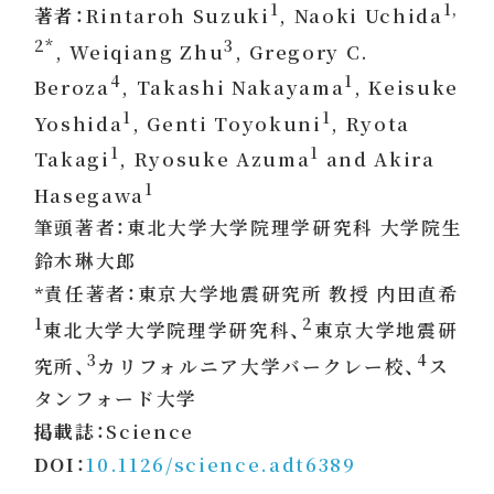
1
1,
著者：
Rintaroh Suzuki
, Naoki Uchida
2*
3
, Weiqiang Zhu
, Gregory C.
4
1
Beroza
, Takashi Nakayama
, Keisuke
1
1
Yoshida
, Genti Toyokuni
, Ryota
1
1
Takagi
, Ryosuke Azuma
and Akira
1
Hasegawa
筆頭著者：東北大学大学院理学研究科 大学院生
鈴木琳大郎
*責任著者：東京大学地震研究所 教授 内田直希
1
2
東北大学大学院理学研究科、
東京大学地震研
3
4
究所、
カリフォルニア大学バークレー校、
ス
タンフォード大学
掲載誌：
Science
DOI：
10.1126/science.adt6389