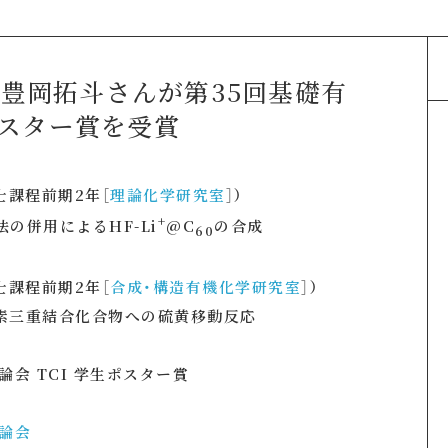
豊岡拓斗さんが第35回基礎有
ポスター賞を受賞
士課程前期2年［
理論化学研究室
］）
+
の併用によるHF-Li
@C
の合成
60
士課程前期2年［
合成・構造有機化学研究室
］）
素三重結合化合物への硫黄移動反応
会 TCI 学生ポスター賞
討論会