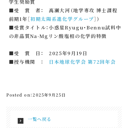
学生奨励賞
■受 賞 者： 髙瀬大河（地学専攻 博士課程
前期1年［
初期太陽系進化学グループ
］）
■受賞タイトル：小惑星Ryugu・Bennu試料中
の非晶質Na-Mgリン酸塩相の化学的特徴
■受 賞 日： 2025年9月19日
■授与機関 ：
日本地球化学会 第72回年会
Posted on：2025年9月25日
一覧へ戻る