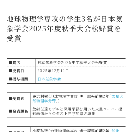
地球物理学専攻の学生3名が日本気
象学会2025年度秋季大会松野賞を
受賞
■賞名
日本気象学会2025年度秋季大会松野賞
■受賞日
2025年12月12日
■授与機関
日本気象学会
鹿志村樹（地球物理学専攻 博士課程前期2年［
惑星大
■受賞者
気物理学分野
］）
放射伝達モデルと深層学習を用いた火星ローバー撮
■発表題名
影画像からのダスト光学的厚さ導出
小原弘聖（地球物理学専攻 博士課程前期2年［
気象