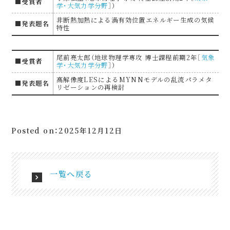
■受賞者
学・大気力学分野
］）
非断熱加熱による渦有効位置エネルギー生成の気候
■発表題名
特性
尾前亮太郎（地球物理学専攻 博士課程前期2年［
気象
■受賞者
学・大気力学分野
］）
高解像度LESによるMYNNモデルの乱流パラメタ
■発表題名
リゼーションの再検討
Posted on：2025年12月12日
一覧へ戻る