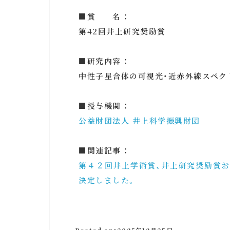
■賞 名 ：
第42回井上研究奨励賞
■研究内容 ：
中性子星合体の可視光・近赤外線スペク
■授与機関 ：
公益財団法人 井上科学振興財団
■関連記事 ：
第４２回井上学術賞、井上研究奨励賞
決定しました。