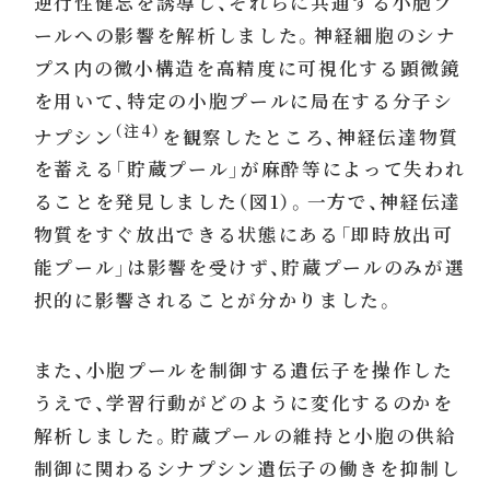
逆行性健忘を誘導し、それらに共通する小胞プ
ールへの影響を解析しました。神経細胞のシナ
プス内の微小構造を高精度に可視化する顕微鏡
を用いて、特定の小胞プールに局在する分子シ
（注4）
ナプシン
を観察したところ、神経伝達物質
を蓄える「貯蔵プール」が麻酔等によって失われ
ることを発見しました（図1）。一方で、神経伝達
物質をすぐ放出できる状態にある「即時放出可
能プール」は影響を受けず、貯蔵プールのみが選
択的に影響されることが分かりました。
また、小胞プールを制御する遺伝子を操作した
うえで、学習行動がどのように変化するのかを
解析しました。貯蔵プールの維持と小胞の供給
制御に関わるシナプシン遺伝子の働きを抑制し