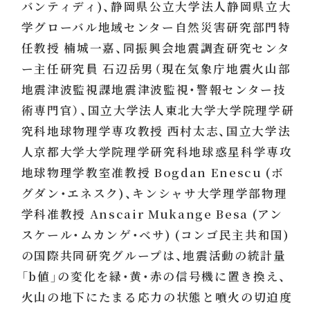
バンティディ)、静岡県公立大学法人静岡県立大
学グローバル地域センター自然災害研究部門特
任教授 楠城一嘉、同振興会地震調査研究センタ
ー主任研究員 石辺岳男（現在気象庁地震火山部
地震津波監視課地震津波監視・警報センター技
術専門官）、国立大学法人東北大学大学院理学研
究科地球物理学専攻教授 西村太志、国立大学法
人京都大学大学院理学研究科地球惑星科学専攻
地球物理学教室准教授 Bogdan Enescu (ボ
グダン・エネスク)、キンシャサ大学理学部物理
学科准教授 Anscair Mukange Besa (アン
スケール・ムカンゲ・ベサ) (コンゴ民主共和国)
の国際共同研究グループは、地震活動の統計量
「b値」の変化を緑・黄・赤の信号機に置き換え、
火山の地下にたまる応力の状態と噴火の切迫度