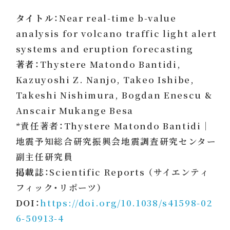
タイトル：
Near real-time b-value
analysis for volcano traffic light alert
systems and eruption forecasting
著者：
Thystere Matondo Bantidi,
Kazuyoshi Z. Nanjo, Takeo Ishibe,
Takeshi Nishimura, Bogdan Enescu &
Anscair Mukange Besa
*責任著者：Thystere Matondo Bantidi｜
地震予知総合研究振興会地震調査研究センター
副主任研究員
掲載誌：
Scientific Reports （サイエンティ
フィック・リポーツ）
DOI：
https://doi.org/10.1038/s41598-02
6-50913-4