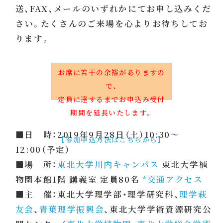
送、FAX、メールのいずれかにてお申し込みくだ
さい。たくさんのご来場を心よりお待ちしてお
ります。
お席に若干の余裕がありますの
で、
定員に達するまでお申込み受付
期間を延長いたします。
■日 時：2019年9月28日（土）10:30〜
【参加申込方法はこちらから】
12:00（予定）
■場 所：
東北大学川内キャンパス
東北大学植
物園本館1階 講義室 定員80名
*交通アクセス
■主 催：東北大学理学部・理学研究科、
理学萩
友会
、
青葉理学振興会
、東北大学学術資源研究公