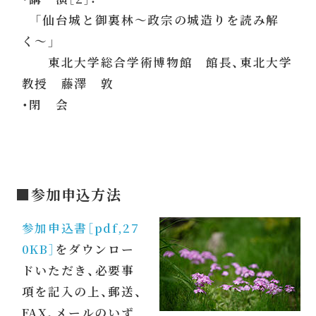
「仙台城と御裏林〜政宗の城造りを読み解
く〜」
東北大学総合学術博物館 館長、東北大学
教授 藤澤 敦
・閉 会
■参加申込方法
参加申込書［pdf,27
0KB］
をダウンロー
ドいただき、必要事
項を記入の上、郵送、
FAX、メールのいず