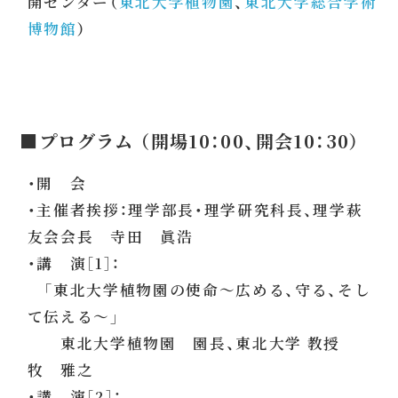
開センター（
東北大学植物園
、
東北大学総合学術
博物館
）
■プログラム （開場10：00、開会10：30）
・開 会
・主催者挨拶：理学部長・理学研究科長、理学萩
友会会長 寺田 眞浩
・講 演［1］：
「東北大学植物園の使命〜広める、守る、そし
て伝える〜」
東北大学植物園 園長、東北大学 教授
牧 雅之
・講 演［2］：