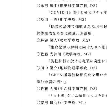
○永田 彰平（環境科学研究科, D2）
「COVID-19 流行とモビリティ
○及川 一真（地学専攻, M2）
「隠岐の島沖で採取された現生腕足動物（*
位体組成ならびに微量元素濃度」
○蜂谷 優人（物理学専攻, M2）
「生命起源の解明に向けたリン脂質膜
○佐藤 光汰朗 （数学専攻, M2）
「脆性材料に於ける亀裂の発生に対
○田中 優介（地球物理学専攻, D2）
「GNSS 搬送波位相変化を用いた広
洋沖地震の例～」
○佐藤 大気（生命科学研究科, D3）
「「ヒト型」ゲノム編集マウスを用い
○安田 和弘（化学専攻, M1）