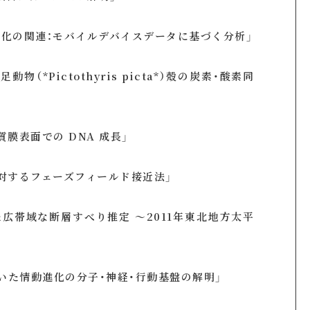
変化の関連：モバイルデバイスデータに基づく分析」
Pictothyris picta*）殻の炭素・酸素同
表面での DNA 成長」
するフェーズフィールド接近法」
帯域な断層すべり推定 ～2011年東北地方太平
た情動進化の分子・神経・行動基盤の解明」