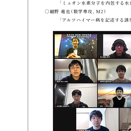
「ミュオン水素分子を内包する水素
○細野 竜也（数学専攻, M2）
「アルツハイマー病を記述する誘引-