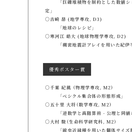
「巨礫堆積物を制約とした数値シミ
定」
○吉崎 昴 (地学専攻, D3)
「地球のレシピ」
○寒河江 皓大 (地球物理学専攻, D2)
「稠密地震計アレイを用いた紀伊半
優秀ポスター賞
○千葉 紀風 （物理学専攻, M2）
「ベシクル集合体の形態形成」
○五十里 大将（数学専攻, M2）
「逆数学と高階算術 - 公理と同値
○大村 駿（生命科学研究科, M2）
「線虫近縁種を用いた個体サイズ制